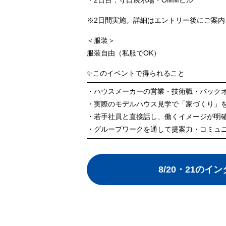
・2日目：守口展示場・OMMビル
※2日間実施。詳細はエントリー後にご案内
＜服装＞
服装自由（私服でOK）
✨このイベントで得られること
・ハウスメーカーの営業・技術職・バック
・実際のモデルハウス見学で「家づくり」
・若手社員と直接話し、働くイメージが明
・グループワークを通して提案力・コミュ
8/20・21の
イン