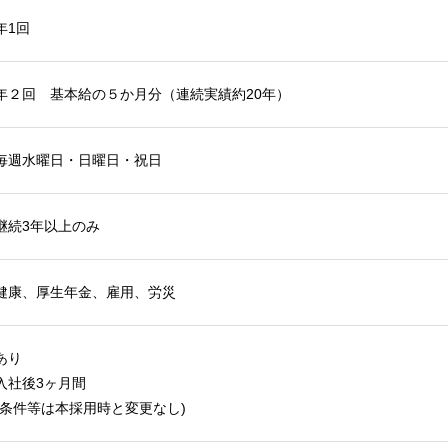
年1回
年２回 基本給の５か月分（連続実績約20年）
毎週水曜日・日曜日・祝日
継続3年以上のみ
健康、厚生年金、雇用、労災
あり
入社後3ヶ月間
(条件等は本採用時と変更なし)