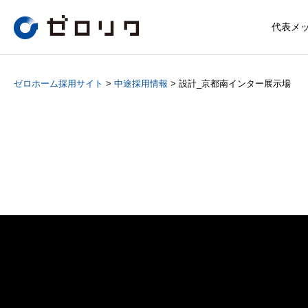
代表メ
ゼロホーム採用サイト
>
中途採用情報
>
設計_京都南インター展示場